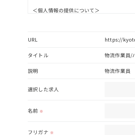
＜個人情報の提供について＞
当社ではお客様の同意を得た場合または法
取得した個人情報を第三者に提供すること
URL
https://kyot
＜個人情報の委託について＞
タイトル
物流作業員/
当社では、利用目的の達成に必要な範囲に
これらの委託先に対しては個人情報保護契
説明
物流作業員
＜個人情報の安全管理＞
選択した求人
当社では、個人情報の漏洩等がなされない
名前
※
＜個人情報を与えなかった場合に生じる結
必要な情報を頂けない場合は、それに対応
フリガナ
※