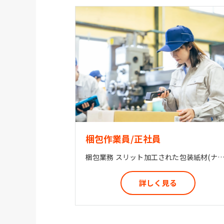
梱包作業員/正社員
梱包業務 スリット加工された包装紙材(ナイロンフィルム、プラスチックフィルム)の段ボール詰めをお任せします。 コンビニに売っているおにぎりや果物を包装しているプラスチックフィルムです。 スリット加工業務担当とマンツーマンで業務と連携して作業し
詳しく見る