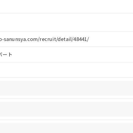
令に定められた場合を除き、
はいたしません。
o-sanunsya.com/recruit/detail/48441/
パート
おいて、個人情報を外部に委託する場合があります。
約等の措置をとり、適切な監督を行います。
よう、適切に安全管理対策を実施します。
果＞
した当社のサービスをご提供できない場合がございますの