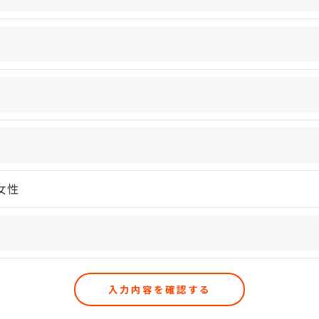
手続について＞
削除・利用停止の手続を定めさせて頂いております。
頂きます。
体的手続きにつきましては、お電話でお問合せ下さい。
女性