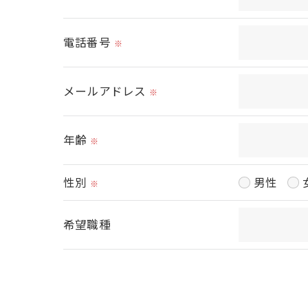
＜個人情報の開示･訂正・削除･利用停止の
当社では、お客様の個人情報の開示･訂正･
電話番号
※
ご本人である事を確認のうえ、対応させて
個人情報の開示･訂正･削除・利用停止の具
メールアドレス
※
年齢
※
性別
男性
※
希望職種