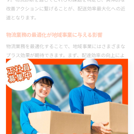
改善アクションに繋げることが、配送効率最大化への近
道となります。
物流業務の最適化が地域事業に与える影響
物流業務を最適化することで、地域事業にはさまざまな
プラス効果が期待できます。まず、配達効率の向上によ
り再配達や誤配送が減少し、結果としてコスト削減と顧
客満足度の向上が実現します。特にEC事業者や地域密着
型の販売店にとっては、安定した配送品質がリピート率
や新規顧客獲得に直結します。
また、物流業務の効率化はスタッフの負担軽減にも繋が
り、労働環境の改善や人材定着率向上の効果も見込めま
す。たとえば、無駄な待機時間や過度な残業が減ること
で、働きやすい職場環境が整います。これは、現場スタ