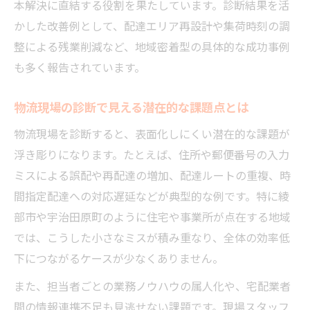
本解決に直結する役割を果たしています。診断結果を活
物流改善のカギは地域特性に合わせた診断
かした改善例として、配達エリア再設計や集荷時刻の調
物流担当者が知るべき地方物流の注意点
整による残業削減など、地域密着型の具体的な成功事例
配送業務の現場経験から学ぶ効率化策
も多く報告されています。
物流診断と現場経験を活かした改善事例紹
介
物流現場の診断で見える潜在的な課題点とは
物流業務の現場から効率化ノウハウを抽出
物流現場を診断すると、表面化しにくい潜在的な課題が
物流課題を現場視点で解決する実践テクニ
浮き彫りになります。たとえば、住所や郵便番号の入力
ック
ミスによる誤配や再配達の増加、配達ルートの重複、時
物流診断結果を社内で共有するコツとは
間指定配達への対応遅延などが典型的な例です。特に綾
物流現場の声が生きる効率化の成功ポイン
部市や宇治田原町のように住宅や事業所が点在する地域
ト
では、こうした小さなミスが積み重なり、全体の効率低
下につながるケースが少なくありません。
物流を通じた事業成長の秘訣を公開
物流診断が事業成長に与えるメリットとは
また、担当者ごとの業務ノウハウの属人化や、宅配業者
間の情報連携不足も見逃せない課題です。現場スタッフ
物流効率化が売上アップに結びつく理由