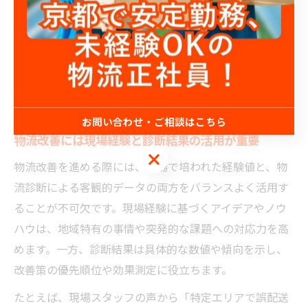
ッフの安全・安心な労働環境づくりにも寄与します。
さらに、最適化された物流体制は、地域全体の経済活性
化にも波及効果をもたらします。事業者間の連携強化
や、地域特性に合わせた配送ネットワークの構築が進む
ことで、持続可能な地域物流の実現に一歩近づきます。
お問い合わせ・ご相談はこちら
物流改善には現場経験と診断結果の活用が重要
お問い合わせ・ご相談はこちら
物流改善を進める際には、現場で培われた経験値と、物
流診断による客観的データの両方をバランスよく活用す
ることが不可欠です。現場経験に基づくアイデアやノウ
ハウは、地域特有の事情や突発的な課題への対応力を高
めます。一方、診断結果は具体的な数値や傾向を示し、
改善策の優先順位や効果測定に役立ちます。
たとえば、現場スタッフの声から「特定エリアで誤配送