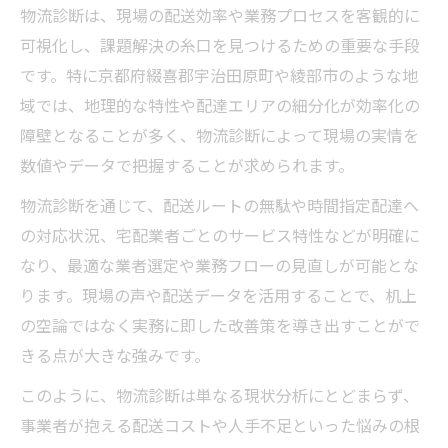
物流で地域特有の課題に向き合う実践改善
物流診断は、現場の配送効率や業務プロセスを客観的に
策
可視化し、課題解決の糸口を見つけるための重要な手段
物流効率向上のための現場ヒアリング活用
です。特に京都府綴喜郡宇治田原町や綾部市のような地
法
域では、地理的な特性や配達エリアの細分化が効率化の
物流診断で明らかになる配送エリアの課題
障壁となることが多く、物流診断によって現場の実情を
数値やデータで把握することが求められます。
物流業務の最適化が地域事業に与える影響
物流改善には現場経験と診断結果の活用が
物流診断を通じて、配送ルートの無駄や時間指定配達へ
重要
の対応状況、宅配業者ごとのサービス特性などが明確に
なり、最適な業者選定や業務フローの見直しが可能とな
地域ごとの物流課題を知るなら必見
ります。現場の声や配送データを活用することで、机上
物流診断で地域課題を把握し最適解を導く
の空論ではなく実務に即した改善策を導き出すことがで
方法
きる点が大きな強みです。
物流業務の地域差を考慮した効率化ポイン
ト
このように、物流診断は単なる現状分析にとどまらず、
事業者が抱える配送コストや人手不足といった悩みの根
物流現場の声から見える地域配送の課題例