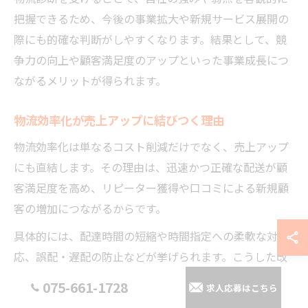
把握できるため、今後の事業拡大や新規サービス展開の
際にも的確な判断がしやすくなります。結果として、競
争力の向上や顧客満足度のアップといった事業成長につ
ながるメリットが得られます。
物流効率化が売上アップに結びつく理由
物流効率化は単なるコスト削減だけでなく、売上アップ
にも直結します。その理由は、迅速かつ正確な配送が顧
客満足度を高め、リピーター獲得や口コミによる新規顧
客の増加につながるからです。
具体的には、配達時間の短縮や時間指定への柔軟な対
応、誤配・遅配の防止などが挙げられます。こうした改
善は、ECサイトや地域配送サービスを展開する事業者に
075-661-1728
求人応募はこちら
とって、信頼性の向上と競争優位性の確立に欠かせませ