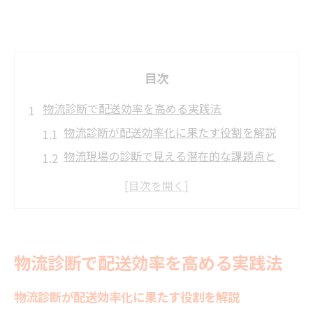
目次
物流診断で配送効率を高める実践法
物流診断が配送効率化に果たす役割を解説
物流現場の診断で見える潜在的な課題点と
は
物流効率を最大限高める実践的な診断手順
物流データ分析で配送ルート最適化を実現
物流診断によるコスト削減と業務効率化の
物流診断で配送効率を高める実践法
秘策
綾部市・宇治田原町の物流改善ポイント
物流診断が配送効率化に果たす役割を解説