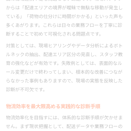
からは「配達エリアの境界が曖昧で無駄な移動が発生し
物流戦略を強化して競争力を高める方法
ている」「荷物の仕分けに時間がかかる」といった声も
物流改善が地域ビジネスにもたらす効果
多くあがります。これらは日々の業務フローを丁寧に診
物流診断で未来の事業展開を描くポイント
断することで初めて可視化される問題点です。
自社物流診断の手順と最適化の極意
対策としては、現場ヒアリングやデータ分析によるボト
物流診断を成功させる事前準備と注意点
ルネックの抽出、配達エリア区分の見直し、スタッフ教
物流の現状把握から改善計画までの流れ
育の強化などが有効です。失敗例としては、表面的なル
物流最適化のための重要チェックリスト
ール変更だけで終わってしまい、根本的な改善につなが
物流診断結果を活かす業務改善の具体策
らなかった事例もありますので、現場の実態を反映した
物流データ分析で最適な改善策を導き出す
診断が不可欠です。
物流効率を最大限高める実践的な診断手順
物流効率化を目指すには、体系的な診断手順が欠かせま
せん。まず現状把握として、配送データや業務フローの