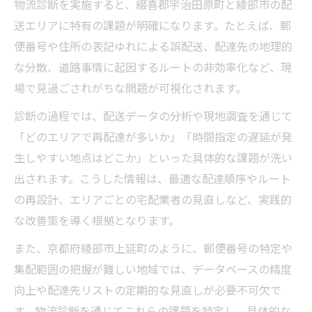
物流診断を実施すると、綴喜郡宇治田原町と綾部市の配
送エリアに特有の課題が明確になります。たとえば、郵
便番号や住所の表記ゆれによる誤配送、配達先の地理的
な分散、道路事情に起因するルートの非効率化など、現
場で見過ごされがちな問題が可視化されます。
診断の過程では、配送データの分析や現地調査を通じて
「どのエリアで再配達が多いか」「時間指定の遅延が発
生しやすい地点はどこか」といった具体的な課題が洗い
出されます。こうした情報は、最適な配達順序やルート
の再設計、エリアごとの宅配業者の見直しなど、実践的
な改善策を導く根拠となります。
また、京都府綾部市上延町のように、郵便番号の特定や
集配範囲の把握が難しい地域では、データベースの精度
向上や配達先リストの定期的な見直しが必要不可欠で
す。物流診断を通じてこれらの課題を特定し、具体的な